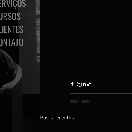
ERVIÇOS
URSOS
LIENTES
ONTATO
Posts recentes