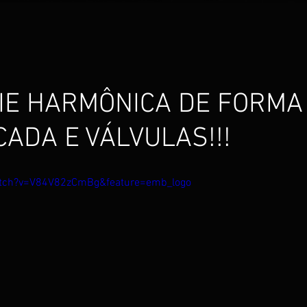
RIE HARMÔNICA DE FORMA
ADA E VÁLVULAS!!!
atch?v=V84V82zCmBg&feature=emb_logo